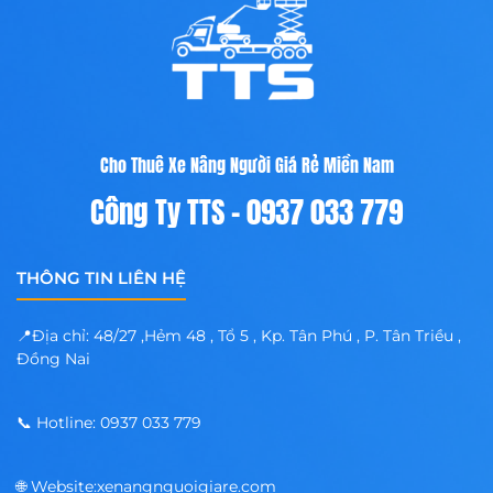
phổ
nhanh trong
biến:
ngày
6–
18 m.
Xe nâng
người
boom
Cho Thuê Xe Nâng Người Giá Rẻ Miền Nam
lift (cần
Công Ty TTS - 0937 033 779
ống
lồng
hoặc
khớp
THÔNG TIN LIÊN HỆ
gập)
Tầm
📍Địa chỉ: 48/27 ,Hẻm 48 , Tổ 5 , Kp. Tân Phú , P. Tân Triều ,
cao
Đồng Nai
và
tầm
với
📞 Hotline: 0937 033 779
ngang
lớn,
dùng
🌐 Website:xenangnguoigiare.com