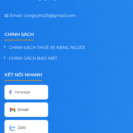
cho
bảo
📧 Email: congtytts25@gmail.com
trì
tòa
nhà,
CHÍNH SÁCH
vách
thép,
CHÍNH SÁCH THUÊ XE NÂNG NGƯỜI
ngoài
trời.
CHÍNH SÁCH BẢO MẬT
Chiều
cao
khoảng:
KẾT NỐI NHANH
12–
50 m.