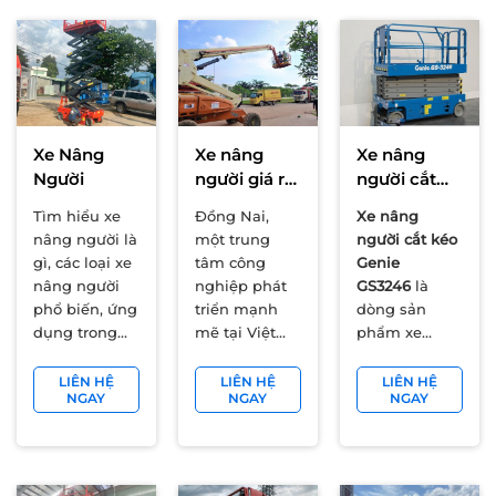
Xe Nâng
Xe nâng
Xe nâng
Người
người giá rẻ
người cắt
đồng nai -
kéo Genie
Tìm hiểu xe
Đồng Nai,
Xe nâng
TTS
GS3246
nâng người là
một trung
người cắt kéo
gì, các loại xe
tâm công
Genie
nâng người
nghiệp phát
GS3246
là
phổ biến, ứng
triển mạnh
dòng sản
dụng trong
mẽ tại Việt
phẩm xe
xây dựng –
Nam, đang
nâng người tự
công nghiệp
chứng kiến sự
hành, dạng
LIÊN HỆ
LIÊN HỆ
LIÊN HỆ
NGAY
NGAY
NGAY
và kinh
gia tăng đáng
cắt kéo, được
nghiệm chọn
kể trong nhu
sử dụng phổ
xe nâng
cầu thuê xe
biến nhất trên
người an
nâng người.
thế giới. Với
toàn, hiệu
Mặc dù từ giai
sức nâng