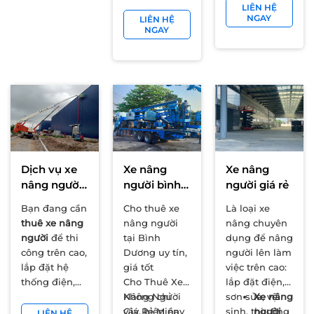
công, xây
LIÊN HỆ
được ưa
thế, hỗ trợ sức
lift tại
lắp, làm
NGAY
LIÊN HỆ
chuộng.
người trong
Đồng
NGAY
việc trên
những công
Nai
cao hãy gọi
việc nguy
chiều
ngay cho
hiểm ở trên
cao làm
chúng tôi
cao. Thay vì
việc từ
để có giải
phải phải
6m đến
pháp hợp lý
mang vác các
50m.
nhất.
sản phẩm
Giá
thang, dây
thuê: từ
cồng kềnh,
400.000đ/ca
Dịch vụ xe
Xe nâng
Xe nâng
kém an toàn
Lợi thế:
nâng người
người bình
người giá rẻ
và kém hiệu
Đa
giá rẻ
dương
quả.
dạng xe
Bạn đang cần
Cho thuê xe
Là loại xe
nâng
thuê xe nâng
nâng người
nâng chuyên
người,
người
để thi
tại Bình
dụng để nâng
thời
công trên cao,
Dương uy tín,
người lên làm
gian
lắp đặt hệ
giá tốt
việc trên cao:
giao xe
thống điện,
Cho Thuê Xe
lắp đặt điện,
nhanh,
bảo trì nhà
Nâng Người
Không chỉ
sơn sửa, vệ
Xe nâng
sẵn
xưởng hay xây
Giá Rẻ Miền
vậy, hiện nay
sinh, thi công
người
LIÊN HỆ