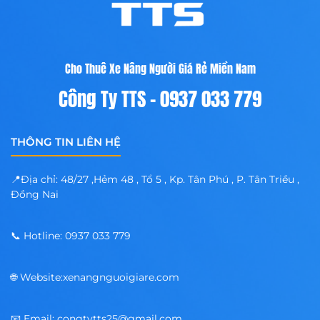
Cho Thuê Xe Nâng Người Giá Rẻ Miền Nam
Công Ty TTS - 0937 033 779
THÔNG TIN LIÊN HỆ
📍Địa chỉ: 48/27 ,Hẻm 48 , Tổ 5 , Kp. Tân Phú , P. Tân Triều ,
Đồng Nai
📞 Hotline: 0937 033 779
🌐 Website:xenangnguoigiare.com
📧 Email: congtytts25@gmail.com