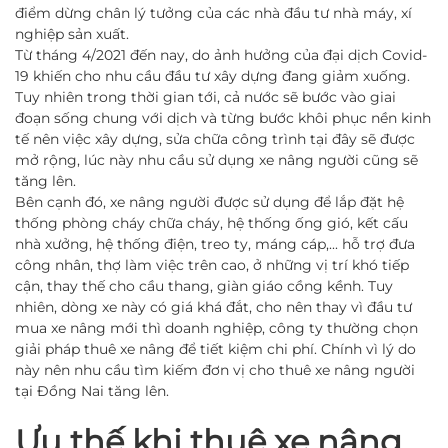
điểm dừng chân lý tưởng của các nhà đầu tư nhà máy, xí
nghiệp sản xuất.
Từ tháng 4/2021 đến nay, do ảnh hưởng của đại dịch Covid-
19 khiến cho nhu cầu đầu tư xây dựng đang giảm xuống.
Tuy nhiên trong thời gian tới, cả nước sẽ bước vào giai
đoạn sống chung với dịch và từng bước khôi phục nền kinh
tế nên việc xây dựng, sửa chữa công trình tại đây sẽ được
mở rộng, lúc này nhu cầu sử dụng xe nâng người cũng sẽ
tăng lên.
Bên cạnh đó, xe nâng người được sử dụng để lắp đặt hệ
thống phòng cháy chữa cháy, hệ thống ống gió, kết cấu
nhà xưởng, hệ thống điện, treo ty, máng cáp,... hỗ trợ đưa
công nhân, thợ làm việc trên cao, ở những vị trí khó tiếp
cận, thay thế cho cầu thang, giàn giáo cồng kềnh. Tuy
nhiên, dòng xe này có giá khá đắt, cho nên thay vì đầu tư
mua xe nâng mới thì doanh nghiệp, công ty thường chọn
giải pháp thuê xe nâng để tiết kiệm chi phí. Chính vì lý do
này nên nhu cầu tìm kiếm đơn vị cho thuê xe nâng người
tại Đồng Nai tăng lên.
Ưu thế khi thuê xe nâng