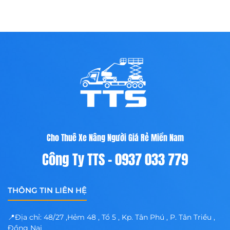
Cho Thuê Xe Nâng Người Giá Rẻ Miền Nam
Công Ty TTS - 0937 033 779
THÔNG TIN LIÊN HỆ
📍Địa chỉ: 48/27 ,Hẻm 48 , Tổ 5 , Kp. Tân Phú , P. Tân Triều ,
Đồng Nai