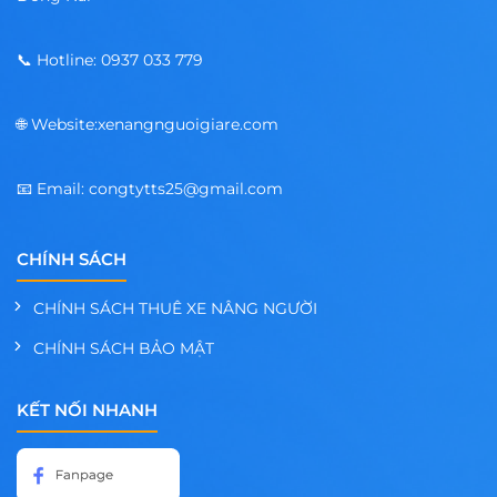
📞 Hotline: 0937 033 779
🌐 Website:xenangnguoigiare.com
📧 Email: congtytts25@gmail.com
CHÍNH SÁCH
CHÍNH SÁCH THUÊ XE NÂNG NGƯỜI
CHÍNH SÁCH BẢO MẬT
KẾT NỐI NHANH