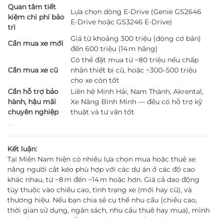
Quan tâm tiết
Lựa chọn dòng E‑Drive (Genie GS2646
kiệm chi phí bảo
E‑Drive hoặc GS3246 E‑Drive)
trì
Giá từ khoảng 300 triệu (dòng cơ bản)
Cần mua xe mới
đến 600 triệu (14 m hãng)
Có thể đặt mua từ ~80 triệu nếu chấp
Cần mua xe cũ
nhận thiết bị cũ, hoặc ~300–500 triệu
cho xe còn tốt
Cần hỗ trợ bảo
Liên hệ Minh Hải, Nam Thành, Akrental,
hành, hậu mãi
Xe Nâng Bình Minh — đều có hỗ trợ kỹ
chuyên nghiệp
thuật và tư vấn tốt
Kết luận:
Tại Miền Nam hiện có nhiều lựa chọn mua hoặc thuê xe
nâng người cắt kéo phù hợp với các dự án ở các độ cao
khác nhau, từ ~8 m đến ~14 m hoặc hơn. Giá cả dao động
tùy thuộc vào chiều cao, tình trạng xe (mới hay cũ), và
thương hiệu. Nếu bạn chia sẻ cụ thể nhu cầu (chiều cao,
thời gian sử dụng, ngân sách, nhu cầu thuê hay mua), mình