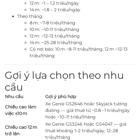
12 m: ~1 – 1.2 triệu/ngày
14 m: ~1.8 – 2 triệu/ngày
Theo tháng:
8 m: ~7‑8 triệu/tháng
10 m: ~10‑11 triệu/tháng
12 m: ~12‑13 triệu/tháng
14 m: ~25‑28 triệu/tháng
Có nơi báo: 10 m ~8‑11 triệu/tháng, 12 m ~12‑13
triệu/tháng
Gợi ý lựa chọn theo nhu
cầu
Nhu cầu
Gợi ý phù hợp
Xe Genie GS2646 hoặc Skyjack tương
Chiều cao làm
đương — giá thuê từ ~0.8 – 1 triệu/ngày
việc ≤10 m
hoặc ~10–11 triệu/tháng
Xe Genie GS3246 hoặc GS4047 — giá
Chiều cao 12 m
thuê khoảng 1–2 triệu/ngày, 12–28
trở lên
triệu/tháng