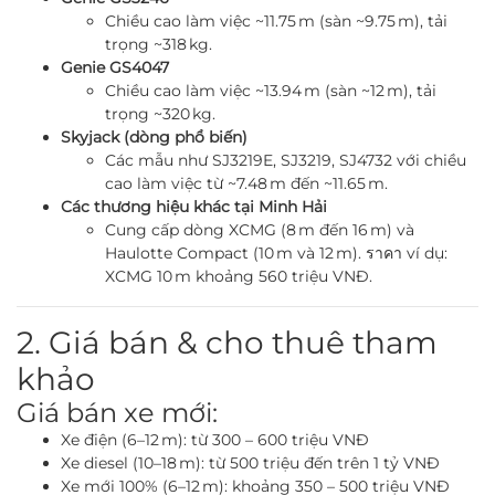
Chiều cao làm việc ~11.75 m (sàn ~9.75 m), tải
trọng ~318 kg.
Genie GS4047
Chiều cao làm việc ~13.94 m (sàn ~12 m), tải
trọng ~320 kg.
Skyjack (dòng phổ biến)
Các mẫu như SJ3219E, SJ3219, SJ4732 với chiều
cao làm việc từ ~7.48 m đến ~11.65 m.
Các thương hiệu khác tại Minh Hải
Cung cấp dòng XCMG (8 m đến 16 m) và
Haulotte Compact (10 m và 12 m). ราคา ví dụ:
XCMG 10 m khoảng 560 triệu VNĐ.
2. Giá bán & cho thuê tham
khảo
Giá bán xe mới:
Xe điện (6–12 m): từ 300 – 600 triệu VNĐ
Xe diesel (10–18 m): từ 500 triệu đến trên 1 tỷ VNĐ
Xe mới 100% (6–12 m): khoảng 350 – 500 triệu VNĐ