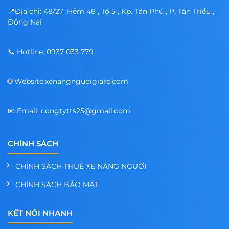
📍Địa chỉ: 48/27 ,Hẻm 48 , Tổ 5 , Kp. Tân Phú , P. Tân Triều ,
Đồng Nai
📞 Hotline: 0937 033 779
🌐 Website:xenangnguoigiare.com
📧 Email: congtytts25@gmail.com
CHÍNH SÁCH
CHÍNH SÁCH THUÊ XE NÂNG NGƯỜI
CHÍNH SÁCH BẢO MẬT
KẾT NỐI NHANH