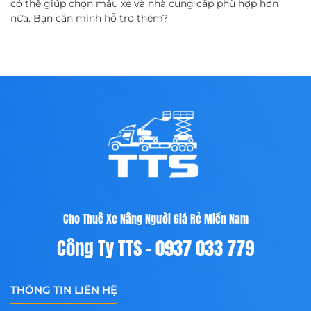
có thể giúp chọn mẫu xe và nhà cung cấp phù hợp hơn
nữa. Bạn cần mình hỗ trợ thêm?
Cho Thuê Xe Nâng Người Giá Rẻ Miền Nam
Công Ty TTS - 0937 033 779
THÔNG TIN LIÊN HỆ