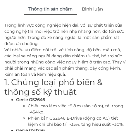
Thông tin sản phẩm
Bình luận
Trong lĩnh vực công nghiệp hiện đại, với sự phát triển của
công nghệ thì mọi việc trở nên nhẹ nhàng hơn, đỡ tốn sức
người hơn. Trong đó xe nâng người là một sản phẩm rất
được ưa chuộng.
Với nhiều ưu điểm nổi trội về tính năng, độ bền, mẫu mã,…
các loại xe nâng người đang dần chiếm ưu thế, hỗ trợ sức
người trong những công việc nguy hiểm ở trên cao. Thay vì
phải phải mang vác các sản phẩm thang, dây cồng kềnh,
kém an toàn và kém hiệu quả.
1. Chủng loại phổ biến &
thông số kỹ thuật
Genie GS2646
Chiều cao làm việc ~9.8 m (sàn ~8 m), tải trọng
~454 kg.
Phiên bản GS2646 E-Drive (động cơ AC) tiết
kiệm chi phí bảo trì ~35%, tăng hiệu suất ~30%.
Genie GS3246