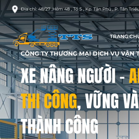
Địa chỉ: 48/27 ,Hẻm 48 , Tổ 5 , Kp. Tân Phú , P. Tân Triề
TRANG CH