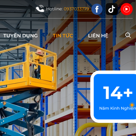
Hotline:
0937033779
TUYỂN DỤNG
TIN TỨC
LIÊN HỆ